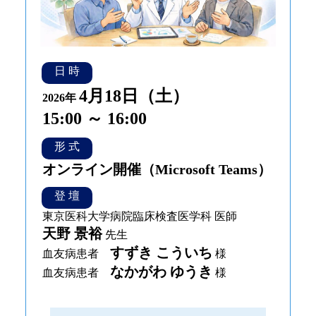
日 時
4月18日（土）
2026年
15:00 ～ 16:00
形 式
オンライン開催
（Microsoft Teams）
登 壇
東京医科大学病院臨床検査医学科 医師
天野 景裕
先生
すずき こういち
血友病患者
様
なかがわ ゆうき
血友病患者
様