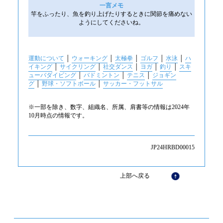
一言メモ
竿をふったり、魚を釣り上げたりするときに関節を痛めない
ようにしてくださいね。
運動について
│
ウォーキング
│
太極拳
│
ゴルフ
│
水泳
│
ハ
イキング
│
サイクリング
│
社交ダンス
│
ヨガ
│
釣り
│
スキ
ューバダイビング
│
バドミントン
│
テニス
│
ジョギン
グ
│
野球・ソフトボール
│
サッカー・フットサル
※一部を除き、数字、組織名、所属、肩書等の情報は2024年
10月時点の情報です。
JP24HRBD00015
上部へ戻る