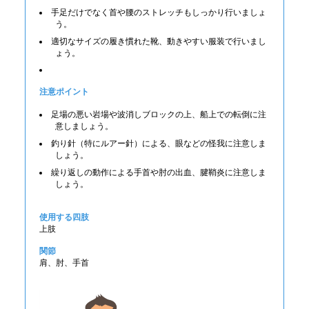
手足だけでなく首や腰のストレッチもしっかり行いましょ
う。
適切なサイズの履き慣れた靴、動きやすい服装で行いまし
ょう。
注意ポイント
足場の悪い岩場や波消しブロックの上、船上での転倒に注
意しましょう。
釣り針（特にルアー針）による、眼などの怪我に注意しま
しょう。
繰り返しの動作による手首や肘の出血、腱鞘炎に注意しま
しょう。
使用する四肢
上肢
関節
肩、肘、手首