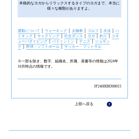
本格的なヨガからリラックスするタイプのヨガまで、本当に
様々な種類がありますよ。
運動について
│
ウォーキング
│
太極拳
│
ゴルフ
│
水泳
│
ハ
イキング
│
サイクリング
│
社交ダンス
│
ヨガ
│
釣り
│
スキ
ューバダイビング
│
バドミントン
│
テニス
│
ジョギン
グ
│
野球・ソフトボール
│
サッカー・フットサル
※一部を除き、数字、組織名、所属、肩書等の情報は2024年
10月時点の情報です。
JP24HRBD00015
上部へ戻る