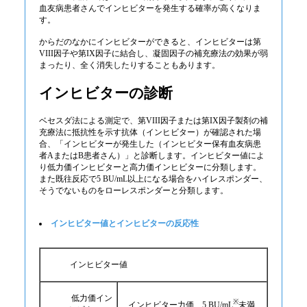
血友病患者さんでインヒビターを発生する確率が高くなりま
す。
からだのなかにインヒビターができると、インヒビターは第
VIII因子や第IX因子に結合し、凝固因子の補充療法の効果が弱
まったり、全く消失したりすることもあります。
インヒビターの診断
ベセスダ法による測定で、第VIII因子または第IX因子製剤の補
充療法に抵抗性を示す抗体（インヒビター）が確認された場
合、「インヒビターが発生した（インヒビター保有血友病患
者AまたはB患者さん）」と診断します。インヒビター値によ
り低力価インヒビターと高力価インヒビターに分類します。
また既往反応で5 BU/mL以上になる場合をハイレスポンダー、
そうでないものをローレスポンダーと分類します。
インヒビター値とインヒビターの反応性
インヒビター値
低力価イン
※
インヒビター力価 5 BU/mL
未満