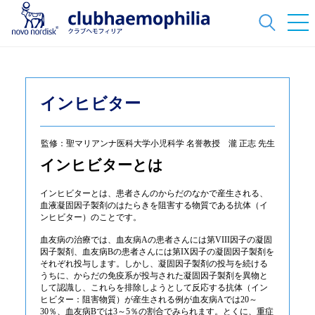
インヒビター
監修：聖マリアンナ医科大学小児科学 名誉教授 瀧 正志 先生
インヒビターとは
インヒビターとは、患者さんのからだのなかで産生される、
血液凝固因子製剤のはたらきを阻害する物質である抗体（イ
ンヒビター）のことです。
血友病の治療では、血友病Aの患者さんには第VIII因子の凝固
因子製剤、血友病Bの患者さんには第IX因子の凝固因子製剤を
それぞれ投与します。しかし、凝固因子製剤の投与を続ける
うちに、からだの免疫系が投与された凝固因子製剤を異物と
して認識し、これらを排除しようとして反応する抗体（イン
ヒビター：阻害物質）が産生される例が血友病Aでは20～
30％、血友病Bでは3～5％の割合でみられます。とくに、重症