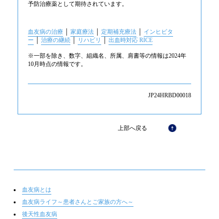
予防治療薬として期待されています。
血友病の治療
│
家庭療法
│
定期補充療法
│
インヒビタ
ー
│
治療の継続
│
リハビリ
│
出血時対応 RICE
※一部を除き、数字、組織名、所属、肩書等の情報は2024年
10月時点の情報です。
JP24HRBD00018
上部へ戻る
血友病とは
血友病ライフ～患者さんとご家族の方へ～
後天性血友病