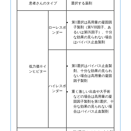
患者さんのタイプ
選択する薬剤
第1選択は高用量の凝固因
子製剤（第VIII因子、あ
ローレスポ
るいは第IX因子）、十分
ンダー
な効果の見られない場合
はバイパス止血製剤
第1選択はバイパス止血製
低力価※イ
剤、十分な効果の見られ
ンヒビター
ない場合は高用量の凝固
因子製剤
ハイレスポ
ンダー
重く激しい出血や大手術
などの場合は高用量の凝
固因子製剤を第1選択、十
分な効果の見られない場
合はバイパス止血製剤