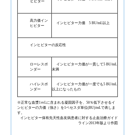
ヒビター
高力価イン
インヒビター力価 5 BU/mL以上
ヒビター
インヒビターの反応性
ローレスポ
インヒビター力価が一貫して5 BU/mL
ンダー
未満
ハイレスポ
インヒビター力価が一度でも5 BU/mL
ンダー
以上になったもの
※正常な血漿1ｍLに含まれる凝固因子を、50％低下させるイ
ンヒビターの力価（強さ）を1ベセスダ単位(BU)/mLで表しま
す。
インヒビター保有先天性血友病患者に対する止血治療ガイド
ライン2013年版より作図