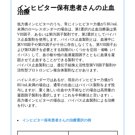
インヒビター保有患者さんの止血
治療
低力価インヒビターのうち、常にインヒビター力価が5 BU/mL
未満のローレスポンダーの場合は、第1選択の止血治療薬は第
VIII因子、あるいは第IX因子製剤です。第2選択としてバイパ
ス止血製剤を使用します。バイパス止血製剤とは、血液中に
第VIII因子や第IX因子が十分に存在しなくても、第VIII因子お
よび第IX因子を必要とする段階のいくつかを迂回・省略（バ
イパス）して、血小板や他の血液凝固因子とともに血液を凝
固させて止血することができる製剤です。
バイパス止血製剤には、遺伝子組換え活性型第VII因子製剤や
活性型プロトロンビン複合体製剤などがあります。
ハイレスポンダーではあるが、現在のインヒビター力価が5
BU/mL未満の場合は、通常の出血にはバイパス製剤をまず投
与しますが、重く激しい出血や大手術などの場合は高用量の
凝固因子製剤を選択します（これを中和療法と言います）。
高力価インヒビターの場合は、バイパス止血製剤による治療
を行います。
インヒビター保有患者さんの治療選択の例