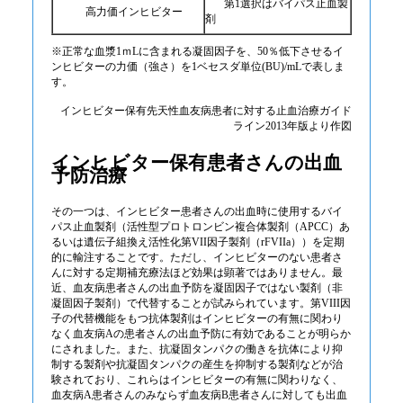
第1選択はバイパス止血製
高力価インヒビター
剤
※正常な血漿1ｍLに含まれる凝固因子を、50％低下させるイ
ンヒビターの力価（強さ）を1ベセスダ単位(BU)/mLで表しま
す。
インヒビター保有先天性血友病患者に対する止血治療ガイド
ライン2013年版より作図
インヒビター保有患者さんの出血
予防治療
その一つは、インヒビター患者さんの出血時に使用するバイ
パス止血製剤（活性型プロトロンビン複合体製剤（APCC）あ
るいは遺伝子組換え活性化第VII因子製剤（rFVIIa））を定期
的に輸注することです。ただし、インヒビターのない患者さ
んに対する定期補充療法ほど効果は顕著ではありません。最
近、血友病患者さんの出血予防を凝固因子ではない製剤（非
凝固因子製剤）で代替することが試みられています。第VIII因
子の代替機能をもつ抗体製剤はインヒビターの有無に関わり
なく血友病Aの患者さんの出血予防に有効であることが明らか
にされました。また、抗凝固タンパクの働きを抗体により抑
制する製剤や抗凝固タンパクの産生を抑制する製剤などが治
験されており、これらはインヒビターの有無に関わりなく、
血友病A患者さんのみならず血友病B患者さんに対しても出血