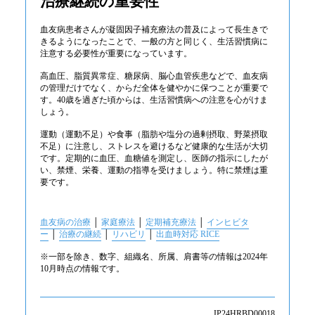
治療継続の重要性
血友病患者さんが凝固因子補充療法の普及によって長生きで
きるようになったことで、一般の方と同じく、生活習慣病に
注意する必要性が重要になっています。
高血圧、脂質異常症、糖尿病、脳心血管疾患などで、血友病
の管理だけでなく、からだ全体を健やかに保つことが重要で
す。40歳を過ぎた頃からは、生活習慣病への注意を心がけま
しょう。
運動（運動不足）や食事（脂肪や塩分の過剰摂取、野菜摂取
不足）に注意し、ストレスを避けるなど健康的な生活が大切
です。定期的に血圧、血糖値を測定し、医師の指示にしたが
い、禁煙、栄養、運動の指導を受けましょう。特に禁煙は重
要です。
血友病の治療
│
家庭療法
│
定期補充療法
│
インヒビタ
ー
│
治療の継続
│
リハビリ
│
出血時対応 RICE
※一部を除き、数字、組織名、所属、肩書等の情報は2024年
10月時点の情報です。
JP24HRBD00018