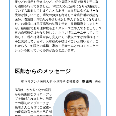
服などの指示も伝えるなど、紹介病院と当院で連携を密に取
り治療を行ってきました。3歳になると活発になり定期補充し
ていても出血してしまうこともあり、出血時にタイムリーな
受診が難しいこと、通院の負担も考慮して家庭注射の検討を
医師、看護師、N君のお母様と検討し導入することになりまし
た。お母様には再度病気の知識を伝え、技術指導をしました
が、積極的であり理解度もよくスムーズに導入できました。N
君の血管確保はかなり難しく、小さい頃はムチムチしていて
難しく、現在は体重があり見えにくい状況ですがお母様は上
手に実施しています。お母様の手技はすごいと思います。こ
れからも、他院との連携、家族・患者さんとのコミュニケー
ションを図っていく必要があると思います。
医師からのメッセージ
聖マリアンナ医科大学 小児科学 名誉教授
瀧 正志
先生
N君は、かかりつけの病院
から長期的なフォローアッ
プを依頼されました。当院
での最初のアプローチは、
患者さんならびにご家族へ
の疾病教育と在宅自己注射