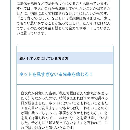
に遺伝子治療などで治せるようになることも願っています。
すべては、本人がこれから成長してやりたいことが出てきた
ときに、病気によって制限されないようにしたいからです。
「こう育ってほしい」などという理想像はありません。少し
でも辛い思いをすることが減ってほしい、ただそれだけなん
です。そのために今後も親として全力でサポートしていきた
いと思っています。
親として大切にしている考え方
ネットを見すぎない＆先生を信じる！
血友病が発覚した当初、私たち親はどんな病気かをまっ
たく知らなかったので、時間さえあればスマホで調べる
日が続きました。ネットにはいいこともわるいこともた
くさん書いてあります。でもやっぱり、わるいことの方
が頭に残ってしまって。事実かどうかもわからないこと
を見ては落ち込んで……みたいなことを繰り返していま
した。子どもに「最近笑ってないよ？」と言われて、こ
れではいけないと気づいたんです。