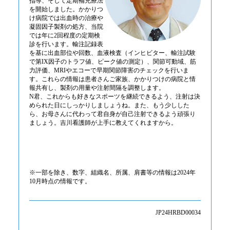
指導、そして定期補充療法
を開始しました。かかりつ
け病院では出血時の治療や
凝固因子製剤の処方、当院
では年に2回程度の定期検
診を行います。輸注記録表
を基に出血部位や回数、血液検査（インヒビター、輸注試験
で第IX因子のトラフ値、ピーク値の測定）、関節可動域、筋
力評価、MRIやエコーで早期関節障害のチェックを行いま
す。これらの情報は患者さんご家族、かかりつけの病院と情
報共有し、製剤の用量や注射間隔を調整します。
N君、これからも好きなスポーツを継続できるよう、注射は決
められた日にしっかりしましょうね。また、もう少しした
ら、お母さんに代わって君自身が自己注射できるよう頑張り
ましょう。吉川看護師が上手に教えてくれますから。
※一部を除き、数字、組織名、所属、肩書等の情報は2024年
10月時点の情報です。
JP24HRBD00034