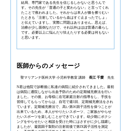
結局、専門家である先生を信じるしかないと思うんで
す。その先生が「普通の子と変わらない」と言ってくれ
たことで救われました。それからは本人が膝を擦りむい
たときも「注射しているから血はすぐ止まったでしょ」
と伝えていますし、実際に問題はありません。思えば、
治療が少し面倒なだけで、それ以外はほぼ普通の暮らし
です。必要以上に悩んだり怯えたりする必要は何もない
と思います。
医師からのメッセージ
聖マリアンナ医科大学 小児科学教室 講師
長江 千愛
先生
N君は他院で診断後に私達の病院に紹介されてきました。最初
は病院に通院しながら出血予防のための定期補充療法を行い
ました。その後、お母様に在宅家庭注射の指導をし、手技を
習得してもらってからは、自宅で週1回、定期補充療法をされ
ています。定期補充療法で、高い第Ⅸ因子活性を保つことが
出来ているため、本人がやりたいスポーツ、ご家族がやらせ
たいスポーツを楽しむことができています。幼少期にボクシ
ングをやらせたいと相談を受けた時にはさすがに少し躊躇し
ましたが、凝固因子製剤の注射前後で第IX因子活性を測定