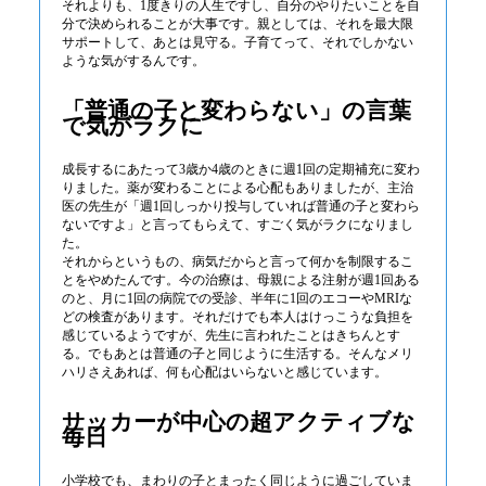
それよりも、1度きりの人生ですし、自分のやりたいことを自
分で決められることが大事です。親としては、それを最大限
サポートして、あとは見守る。子育てって、それでしかない
ような気がするんです。
「普通の子と変わらない」の言葉
で気がラクに
成長するにあたって3歳か4歳のときに週1回の定期補充に変わ
りました。薬が変わることによる心配もありましたが、主治
医の先生が「週1回しっかり投与していれば普通の子と変わら
ないですよ」と言ってもらえて、すごく気がラクになりまし
た。
それからというもの、病気だからと言って何かを制限するこ
とをやめたんです。今の治療は、母親による注射が週1回ある
のと、月に1回の病院での受診、半年に1回のエコーやMRIな
どの検査があります。それだけでも本人はけっこうな負担を
感じているようですが、先生に言われたことはきちんとす
る。でもあとは普通の子と同じように生活する。そんなメリ
ハリさえあれば、何も心配はいらないと感じています。
サッカーが中心の超アクティブな
毎日
小学校でも、まわりの子とまったく同じように過ごしていま