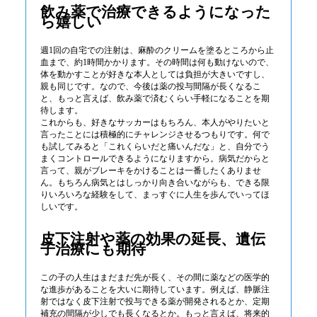
飲み薬で治療できるようになった
ら嬉しい
週1回の自宅での注射は、麻酔のクリームを塗るところから止
血まで、約1時間かかります。その時間は何も動けないので、
体を動かすことが好きな本人としては負担が大きいですし、
親も同じです。なので、今後は薬の投与間隔が長くなるこ
と、もっと言えば、飲み薬で済むくらい手軽になることを期
待します。
これからも、好きなサッカーはもちろん、本人がやりたいと
言ったことには積極的にチャレンジさせるつもりです。何で
も試してみると「これくらいだと痛いんだな」と、自分でう
まくコントロールできるようになりますから。病気だからと
言って、親がブレーキをかけることは一番したくありませ
ん。もちろん病気とはしっかり向き合いながらも、できる限
りいろいろな経験をして、まっすぐに人生を歩んでいってほ
しいです。
皮下注射や薬の効果の延長、遺伝
子治療にも期待
この子の人生はまだまだ先が長く、その間に薬などの医学的
な進歩があることを大いに期待しています。例えば、静脈注
射ではなく皮下注射で投与できる薬が開発されるとか、定期
補充の間隔が少しでも長くなるとか。もっと言えば、将来的