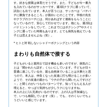
す。好きな授業は体育だそうです。また、子どもが今一番力
を入れているのがサッカーです。週3回クラブに通っていて、
試合にも出ています。本人が言うには、サッカーは「バチバ
チに勝負できるところ」が面白いとのことです。学校の先生
やクラブのコーチには、何かあればすぐ連絡をもらうことに
なっているので、安心して行かせています。他にも、週2回は
バドミントンをしていて、これまでにはボクシング*やスイミ
ングに通っていた時期もあります。とても病気を抱えている
子とは思えませんよね（笑）。
* ヒトと対 戦しないシャドーボクシングという内容
まわりも自然体で接する
子どもがいると親同士で話す機会も多いのですが、病気のこ
とは「聞かれたら話す」くらいにしています。子どもが日々
普通に過ごしている分、親も自然体でいることは大事だと思
うので。本人は、仲良くなった友達に打ち明けることが多い
ようで、その友達の親から「ウチの子から聞いたんですけど
～」と聞くのがいつものパターンです。知ってもらえる人が
増えると、やっぱり気持ちが少しラクになりますね。
本人の上に3人兄弟がいるのですが、上の3人は手加減なし
で、いつも格闘しています（笑）。でも、そのくらいでちょ
うどいいと感じています。