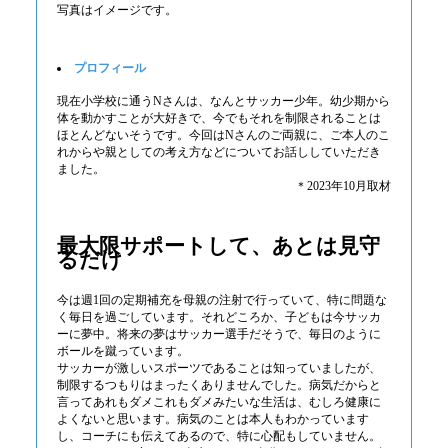
写真はイメージです。
プロフィール
現在小学校に通うNさんは、なんとサッカー少年。幼少期から
体を動かすことが大好きで、今でもそれを制限されることは
ほとんどないそうです。今回はNさんのご両親に、ご本人のこ
れからや親としての考え方などについてお話ししていただき
ました。
＊2023年10月取材
最大限サポートして、あとは見守
るだけ
今は週1回の定期補充を母親の注射で行っていて、特に問題な
く毎日を過ごしています。それどころか、子どもは今サッカ
ーに夢中。将来の夢はサッカー選手だそうで、毎日のように
ボールを蹴っています。
サッカーが激しいスポーツであることは知っていましたが、
制限するつもりはまったくありませんでした。病気だからと
言ってあれもダメこれもダメみたいな生活は、むしろ健康に
よくないと思います。病気のことは本人もわかっています
し、コーチにも伝えてあるので、特に心配もしていません。