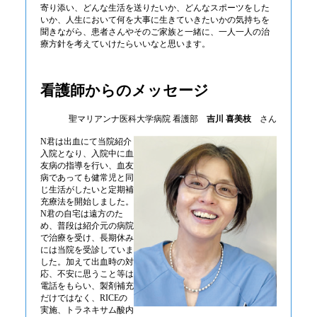
寄り添い、どんな生活を送りたいか、どんなスポーツをした
いか、人生において何を大事に生きていきたいかの気持ちを
聞きながら、患者さんやそのご家族と一緒に、一人一人の治
療方針を考えていけたらいいなと思います。
看護師からのメッセージ
聖マリアンナ医科大学病院 看護部
吉川 喜美枝
さん
N君は出血にて当院紹介
入院となり、入院中に血
友病の指導を行い、血友
病であっても健常児と同
じ生活がしたいと定期補
充療法を開始しました。
N君の自宅は遠方のた
め、普段は紹介元の病院
で治療を受け、長期休み
には当院を受診していま
した。加えて出血時の対
応、不安に思うこと等は
電話をもらい、製剤補充
だけではなく、RICEの
実施、トラネキサム酸内