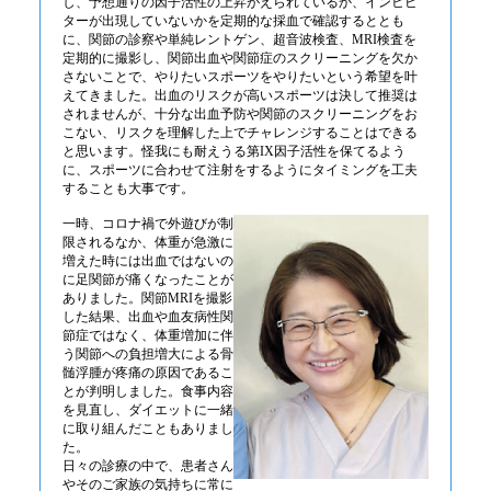
し、予想通りの因子活性の上昇がえられているか、インヒビ
ターが出現していないかを定期的な採血で確認するととも
に、関節の診察や単純レントゲン、超音波検査、MRI検査を
定期的に撮影し、関節出血や関節症のスクリーニングを欠か
さないことで、やりたいスポーツをやりたいという希望を叶
えてきました。出血のリスクが高いスポーツは決して推奨は
されませんが、十分な出血予防や関節のスクリーニングをお
こない、リスクを理解した上でチャレンジすることはできる
と思います。怪我にも耐えうる第IX因子活性を保てるよう
に、スポーツに合わせて注射をするようにタイミングを工夫
することも大事です。
一時、コロナ禍で外遊びが制
限されるなか、体重が急激に
増えた時には出血ではないの
に足関節が痛くなったことが
ありました。関節MRIを撮影
した結果、出血や血友病性関
節症ではなく、体重増加に伴
う関節への負担増大による骨
髄浮腫が疼痛の原因であるこ
とが判明しました。食事内容
を見直し、ダイエットに一緒
に取り組んだこともありまし
た。
日々の診療の中で、患者さん
やそのご家族の気持ちに常に