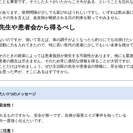
ことも事実です。そうした人々がいたからこそ今がある、ということを忘れ
があります。使用間隔が少しでも延びればうれしいですし、いずれは飲み薬
んその先を言えば、血友病が根絶される日の到来を願ってやみません。
先生や患者会から得るべし
ないのですが、強いて言えば、体の調子がよくなったら釣りにでも出掛けた
活動に力を入れてきたので、特に若い世代の患者に少しでもいい未来を残せ
そのときの政策によっては患者負担が発生する可能性があります。他にも緊
患者の懸念は尽きません。そのため常に適切な情報を得ることが大切ですが
ことだけはやめましょう。ぜひ主治医の先生や患者会の情報に、耳を傾けて
を思った声が、そこにあるはずですから。
たい3つのメッセージ
安全性！
れるものですから、安全が第一です。自身が薬害エイズ事件を知っている
今一度強く伝えたいです。
に注意！