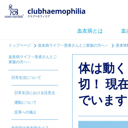
血友病とは
血
トップページ
血友病ライフ～患者さんとご家族の方へ～
患者体
血友病ライフ～患者さんとご
家族の方へ～
体は動く
日常生活について
切！ 現
日常生活における注意点
でいます
運動について
災害への備え
年代別の血友病ライフ