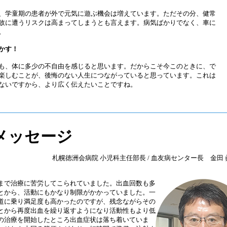
、学童期の患者が外で元気に遊ぶ機会は増えています。ただその分、健常
故に遭うリスクは高まってしまうとも言えます。病気ばかりでなく、車に
。
かす！
も、体に多少の不自由を感じると思います。だからこそ今このときに、で
楽しむことが、後悔のない人生につながっていると思っています。これは
ないですから、より広く伝えたいことですね。
メッセージ
札幌徳洲会病院 小児科主任部長 / 血友病センター長 金田
まで治療に苦労してこられていました。出血回数も多
とから、活動にもかなり制限がかかっていました。一
道に乗り満足度も高かったのですが、残念ながらその
とから再度出血を繰り返すようになり活動性もより低
の治療を開始したところ出血症状は落ち着いていま