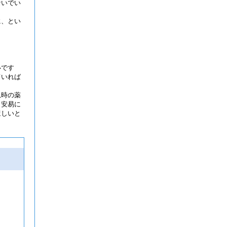
ないでい
に、とい
いです
ていれば
急時の薬
、安易に
ほしいと