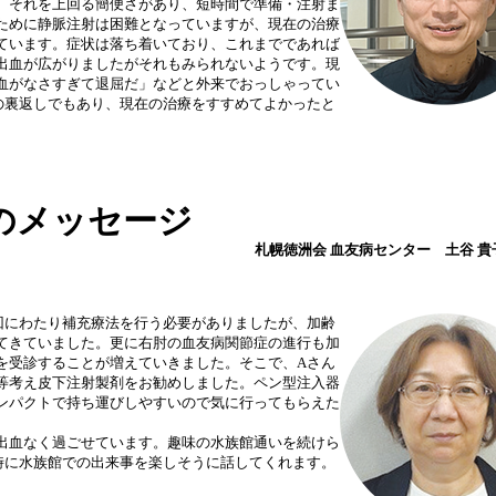
、それを上回る簡便さがあり、短時間で準備・注射ま
ために静脈注射は困難となっていますが、現在の治療
ています。症状は落ち着いており、これまでであれば
出血が広がりましたがそれもみられないようです。現
血がなさすぎて退屈だ」などと外来でおっしゃってい
の裏返しでもあり、現在の治療をすすめてよかったと
のメッセージ
札幌徳洲会 血友病センター 土谷 貴
回にわたり補充療法を行う必要がありましたが、加齢
てきていました。更に右肘の血友病関節症の進行も加
を受診することが増えていきました。そこで、Aさん
等考え皮下注射製剤をお勧めしました。ペン型注入器
ンパクトで持ち運びしやすいので気に行ってもらえた
出血なく過ごせています。趣味の水族館通いを続けら
時に水族館での出来事を楽しそうに話してくれます。