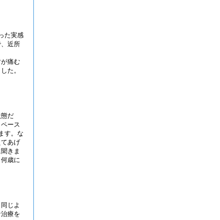
った実感
で、近所
。
肘が痛む
ました。
状態だ
。ペース
ます。な
えてあげ
に聞きま
、何歳に
と同じよ
な治療を