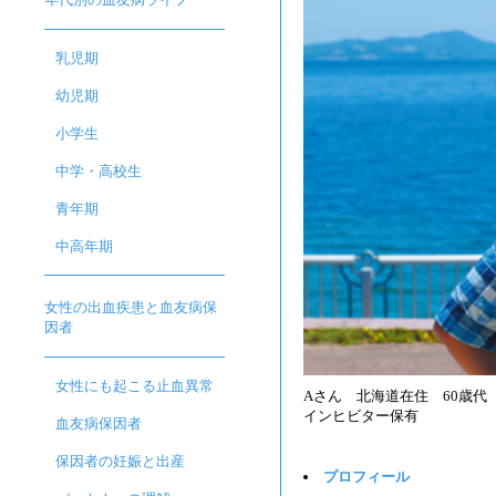
乳児期
幼児期
小学生
中学・高校生
青年期
中高年期
女性の出血疾患と血友病保
因者
女性にも起こる止血異常
Aさん 北海道在住 60歳代
インヒビター保有
血友病保因者
保因者の妊娠と出産
プロフィール