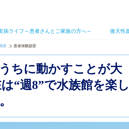
友病ライフ～患者さんとご家族の方へ～
後天性
験談
患者体験談⑧
うちに動かすことが大
在は“週8”で水族館を楽
。