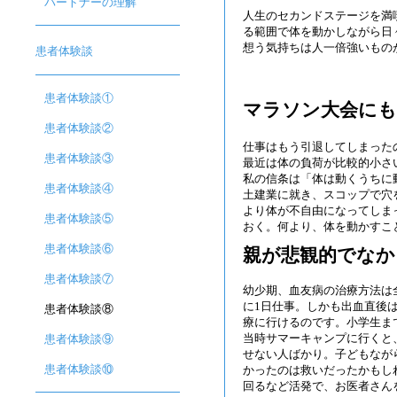
パートナーの理解
人生のセカンドステージを満
る範囲で体を動かしながら日
想う気持ちは人一倍強いもの
患者体験談
患者体験談①
マラソン大会にも
患者体験談②
仕事はもう引退してしまった
患者体験談③
最近は体の負荷が比較的小さ
私の信条は「体は動くうちに
患者体験談④
土建業に就き、スコップで穴
より体が不自由になってしま
患者体験談⑤
おく。何より、体を動かすこ
患者体験談⑥
親が悲観的でな
患者体験談⑦
幼少期、血友病の治療方法は
に1日仕事。しかも出血直後
患者体験談⑧
療に行けるのです。小学生ま
当時サマーキャンプに行くと
患者体験談⑨
せない人ばかり。子どもなが
患者体験談⑩
かったのは救いだったかもし
回るなど活発で、お医者さん