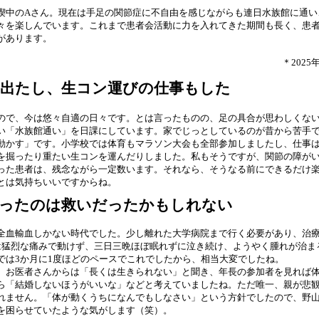
喫中のAさん。現在は手足の関節症に不自由を感じながらも連日水族館に通い
々を楽しんでいます。これまで患者会活動に力を入れてきた期間も長く、患
があります。
＊2025
出たし、生コン運びの仕事もした
ので、今は悠々自適の日々です。とは言ったものの、足の具合が思わしくな
い「水族館通い」を日課にしています。家でじっとしているのが昔から苦手
動かす」です。小学校では体育もマラソン大会も全部参加しましたし、仕事
を掘ったり重たい生コンを運んだりしました。私もそうですが、関節の障が
った患者は、残念ながら一定数います。それなら、そうなる前にできるだけ
とは気持ちいいですからね。
かったのは救いだったかもしれない
全血輸血しかない時代でした。少し離れた大学病院まで行く必要があり、治
は猛烈な痛みで動けず、三日三晩ほぼ眠れずに泣き続け、ようやく腫れが治ま
では3か月に1度ほどのペースでこれでしたから、相当大変でしたね。
、お医者さんからは「長くは生きられない」と聞き、年長の参加者を見れば
ら「結婚しないほうがいいな」などと考えていましたね。ただ唯一、親が悲
れません。「体が動くうちになんでもしなさい」という方針でしたので、野
を困らせていたような気がします（笑）。