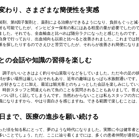
変わり、さまざまな簡便性を実感
製剤、第8因子製剤と、薬剤による治療ができるようになり、負担もぐっと減
射も可能でしたが、インヒビター保有の私にはある程度の量が必要でしたの
ました。それでも、全血輸血と比べれば随分ラクになったと感じたものです
自身で行っており、出血傾向も以前と比べると改善されました。これまでは
脈を探したりするのでさえひと苦労でしたが、それらが改善され簡便になり
との会話や知識の習得を楽しむ
、調子がいいときはよく釣りや山菜取りなどをしていました。ただ今の足の
斜が多い場所は厳しいおそれもあり、近年の趣味はもっぱら水族館通いです
魚が好きなことに加え、最近は観光客とのちょっとした会話を楽しみにしてい
、時折スタッフと間違えられて魚のことを質問されることもありまして。答
いつい詳しく話してしまうんです。当然わからないことは私もスタッフの方
識になりますから、やはり面白さを感じますね。できる範囲で楽しむことは
日まで、医療の進歩を願い続ける
った頃を知る私にとって、夢のような時代になりました。実際に今は健常者
多いことでしょう。ただ、ここに辿り着くまでには、多くの患者仲間が適切