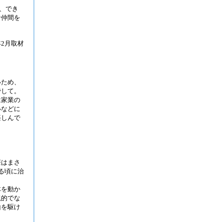
、でき
者仲間を
年2月取材
いため、
でして。
は家業の
いなどに
楽しんで
療はまさ
る頃に治
体を動か
観的でな
山を駆け