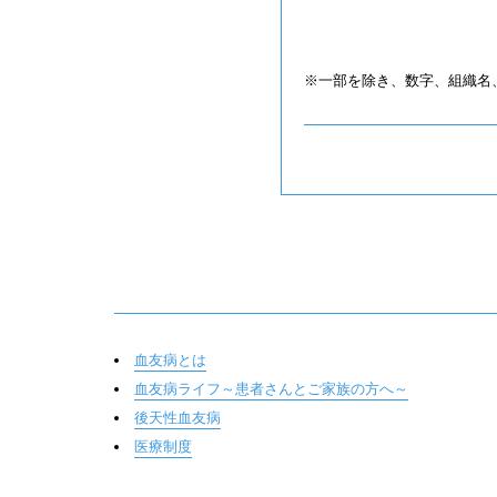
※一部を除き、数字、組織名、
血友病とは
血友病ライフ～患者さんとご家族の方へ～
後天性血友病
医療制度