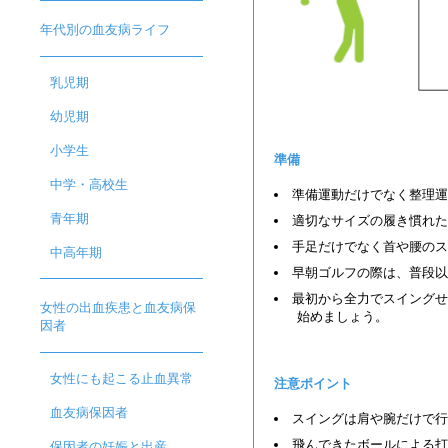
年代別の血友病ライフ
乳児期
幼児期
小学生
準備
中学・高校生
準備運動だけでなく整理運
青年期
適切なサイズの履き慣れた
手足だけでなく首や腰のス
中高年期
早朝ゴルフの際は、普段以
最初から全力でスイングせ
女性の出血疾患と血友病保
始めましょう。
因者
女性にも起こる止血異常
注意ポイント
血友病保因者
スイングは肩や腕だけで行
飛んできたボールによる打
保因者の妊娠と出産