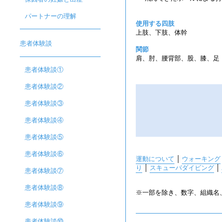
パートナーの理解
使用する四肢
上肢、下肢、体幹
患者体験談
関節
肩、肘、腰背部、股、膝、足
患者体験談①
患者体験談②
患者体験談③
患者体験談④
患者体験談⑤
患者体験談⑥
運動について
│
ウォーキング
り
│
スキューバダイビング
│
患者体験談⑦
患者体験談⑧
※一部を除き、数字、組織名、
患者体験談⑨
患者体験談⑩