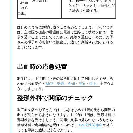
皮下出血
ず、様子見でよいが、顔面、
い出血
とくに目のまわり、頸部など
（軽症
の場合は相談する。
出血）
はじめのうちは判断に迷うこともあるでしょう。そんなとき
は、主治医や担当の看護師に電話で連絡して状況を伝え、指
示を受けるようにしてください。経験を重ねるうちに、お子
さんの様子を落ち着いて観察し、適切な判断や行動がとれる
ようになります。
出血時の応急処置
出血時は、上に掲げた表の緊急度に応じて対応しますが、合
わせて出血部位の
RICE（安静・冷却・圧迫・挙上）
を行うよ
うにしましょう。
整形外科で関節のチェック
重症血友病のお子さんでは、歩きはじめる1歳前後から関節内
出血が見られるようになります。1～2年に1回は、整形外科で
定期検診を受けましょう。関節に異常の見られないうちから
整形外科で定期検診を受けていれば、
血友病性関節症
が発症
しても早期に適切に対応できます。