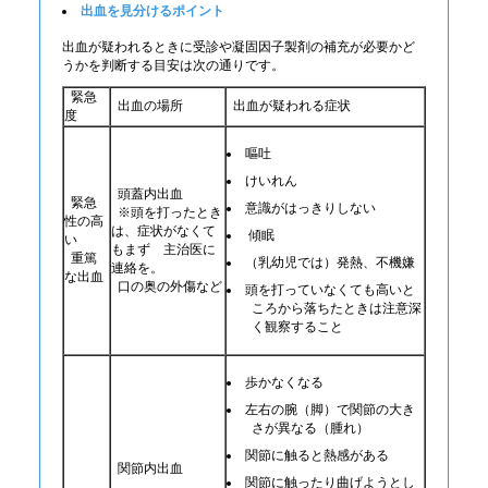
出血を見分けるポイント
出血が疑われるときに受診や凝固因子製剤の補充が必要かど
うかを判断する目安は次の通りです。
緊急
出血の場所
出血が疑われる症状
度
嘔吐
けいれん
頭蓋内出血
緊急
意識がはっきりしない
※頭を打ったとき
性の高
は、症状がなくて
傾眠
い
もまず 主治医に
重篤
（乳幼児では）発熱、不機嫌
連絡を。
な出血
口の奥の外傷など
頭を打っていなくても高いと
ころから落ちたときは注意深
く観察すること
歩かなくなる
左右の腕（脚）で関節の大き
さが異なる（腫れ）
関節に触ると熱感がある
関節内出血
関節に触ったり曲げようとし