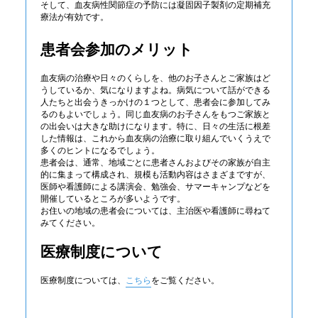
そして、血友病性関節症の予防には凝固因子製剤の定期補充
療法が有効です。
患者会参加のメリット
血友病の治療や日々のくらしを、他のお子さんとご家族はど
うしているか、気になりますよね。病気について話ができる
人たちと出会うきっかけの１つとして、患者会に参加してみ
るのもよいでしょう。同じ血友病のお子さんをもつご家族と
の出会いは大きな助けになります。特に、日々の生活に根差
した情報は、これから血友病の治療に取り組んでいくうえで
多くのヒントになるでしょう。
患者会は、通常、地域ごとに患者さんおよびその家族が自主
的に集まって構成され、規模も活動内容はさまざまですが、
医師や看護師による講演会、勉強会、サマーキャンプなどを
開催しているところが多いようです。
お住いの地域の患者会については、主治医や看護師に尋ねて
みてください。
医療制度について
医療制度については、
こちら
をご覧ください。