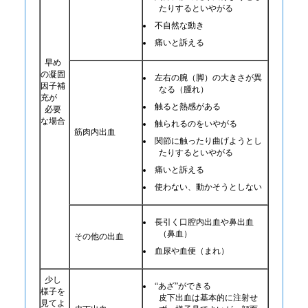
たりするといやがる
不自然な動き
痛いと訴える
早め
の凝固
左右の腕（脚）の大きさが異
因子補
なる（腫れ）
充が
触ると熱感がある
必要
な場合
触られるのをいやがる
筋肉内出血
関節に触ったり曲げようとし
たりするといやがる
痛いと訴える
使わない、動かそうとしない
長引く口腔内出血や鼻出血
（鼻血）
その他の出血
血尿や血便（まれ）
少し
“あざ”ができる
様子を
皮下出血は基本的に注射せ
見てよ