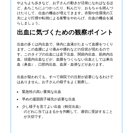
やよちよち歩きなど、お子さんの動きが活発になればなるほ
ど、あちこちにぶつかったり、転んだり、おもちゃを踏んづ
けたりして、出血の機会が増えてきます。衣類や住環境の工
夫により打撲や転倒による衝撃をやわらげ、出血の機会を減
らしましょう。
出血に気づくための観察ポイント
出血の多くは内出血で、体内に血液がたまって血腫をつくり
ます。この血腫により痛みや腫れなどの症状が現れるので
す。このタイプの出血には皮下出血、関節内出血、筋肉内出
血、頭蓋内出血などが、血腫をつくらない出血としては鼻出
血（鼻血）、口腔内出血、血尿・血便などがあります。
出血が疑われても、すべて病院での注射が必要になるわけで
はありません。お子さんの様子をよく観察し、
緊急性の高い重篤な出血
早めの凝固因子補充が必要な出血
少し様子を見てよい出血（軽症出血）
のどれに当てはまるかを判断して、適切に受診すること
が大切です。