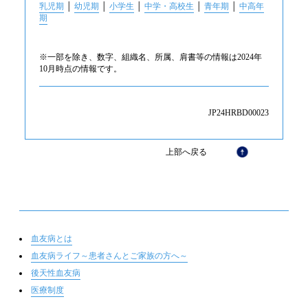
乳児期
│
幼児期
│
小学生
│
中学・高校生
│
青年期
│
中高年
期
※一部を除き、数字、組織名、所属、肩書等の情報は2024年
10月時点の情報です。
JP24HRBD00023
上部へ戻る
血友病とは
血友病ライフ～患者さんとご家族の方へ～
後天性血友病
医療制度